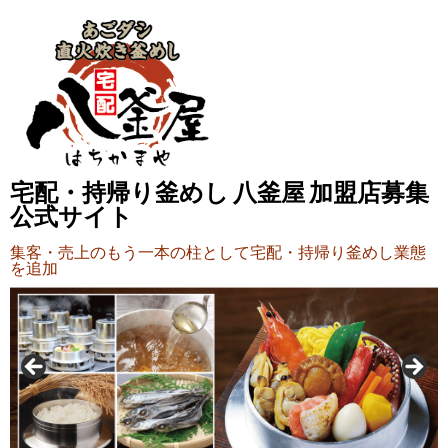
宅配・持帰り釜めし 八釜屋 加盟店募集
公式サイト
集客・売上のもう一本の柱として宅配・持帰り釜めし業態
を追加