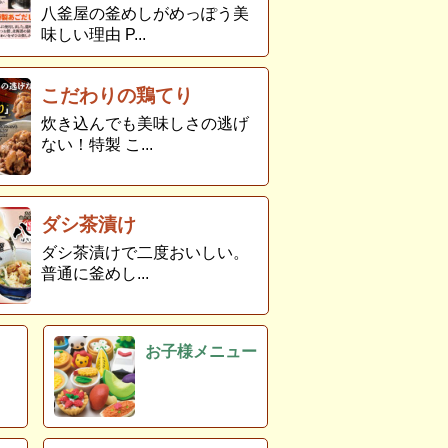
八釜屋の釜めしがめっぽう美
味しい理由 P...
こだわりの鶏てり
炊き込んでも美味しさの逃げ
ない！特製 こ...
ダシ茶漬け
ダシ茶漬けで二度おいしい。
普通に釜めし...
ト
お子様メニュー