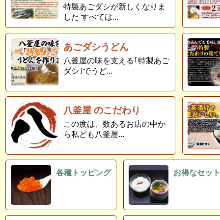
特製あごダシが新しくなりま
した すべては...
あごダシうどん
八釜屋の味を支える｢特製あご
ダシ｣でうど...
八釜屋 のこだわり
この度は、数あるお店の中か
ら私ども八釜屋...
各種トッピング
お得なセッ