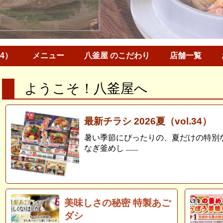
34）
メニュー
八釜屋 のこだわり
店舗一覧
ようこそ！八釜屋へ
最新チラシ 2026夏（vol.34）
暑い季節にぴったりの、夏だけの特別
なぎ釜めし ......
美味しさの秘密 特製あご
ダシ