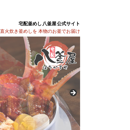
宅配釜めし 八釜屋 公式サイト
 直火炊き釜めしを 本物のお釜でお届け