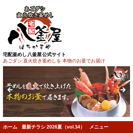
宅配釜めし 八釜屋 公式サイト
あごダシ 直火炊き釜めしを 本物のお釜でお届け
ホーム
最新チラシ 2026夏（vol.34）
メニュー