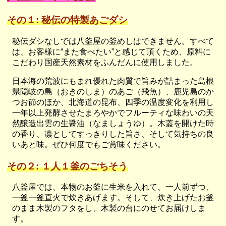
その１: 秘伝の特製あごダシ
秘伝ダシなしでは八釜屋の釜めしはできません。すべて
は、お客様に“また食べたい”と感じて頂くため、原料に
こだわり国産天然素材をふんだんに使用しました。
日本海の荒波にもまれ優れた肉質で旨みが詰まった島根
県隠岐の島（おきのしま）のあご（飛魚）、鹿児島のか
つお節のほか、北海道の昆布、四季の温度変化を利用し
一年以上発酵させたまろやかでフルーティな味わいの天
然醸造出雲の生醤油（なましょうゆ）。木蓋を開けた時
の香り、凛としてすっきりした旨さ、そして気持ちの良
いあと味。ぜひ何度でもご賞味ください。
その２: １人１釜のごちそう
八釜屋では、本物のお釜に生米を入れて、一人前ずつ、
一釜一釜直火で炊きあげます。そして、炊き上げたお釜
のまま木製のフタをし、木製の台にのせてお届けしま
す。