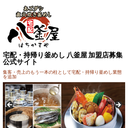
宅配・持帰り釜めし 八釜屋 加盟店募集
公式サイト
集客・売上のもう一本の柱として宅配・持帰り釜めし業態
を追加