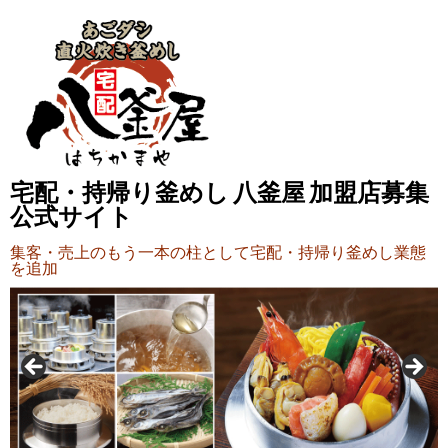
宅配・持帰り釜めし 八釜屋 加盟店募集
公式サイト
集客・売上のもう一本の柱として宅配・持帰り釜めし業態
を追加