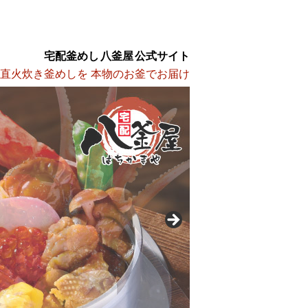
宅配釜めし 八釜屋 公式サイト
 直火炊き釜めしを 本物のお釜でお届け