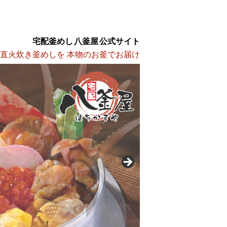
宅配釜めし 八釜屋 公式サイト
 直火炊き釜めしを 本物のお釜でお届け