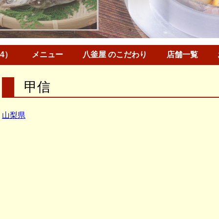
34）
メニュー
八釜屋 のこだわり
店舗一覧
甲信
山梨県