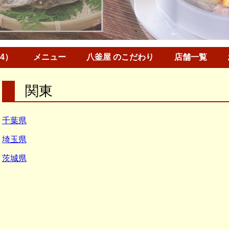
34）
メニュー
八釜屋 のこだわり
店舗一覧
関東
千葉県
埼玉県
茨城県