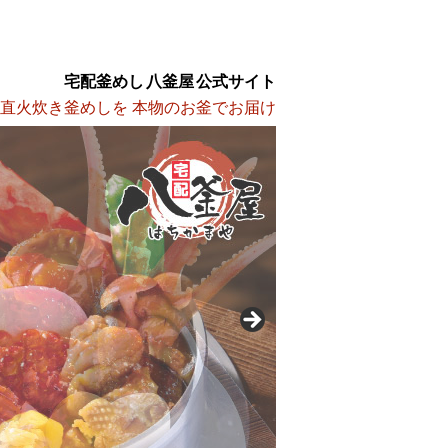
宅配釜めし 八釜屋 公式サイト
 直火炊き釜めしを 本物のお釜でお届け