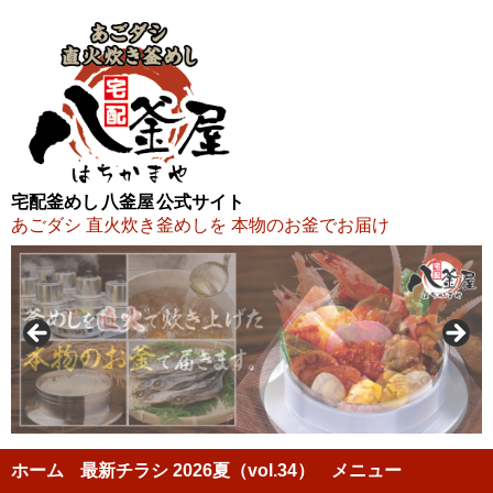
宅配釜めし 八釜屋 公式サイト
あごダシ 直火炊き釜めしを 本物のお釜でお届け
ホーム
最新チラシ 2026夏（vol.34）
メニュー