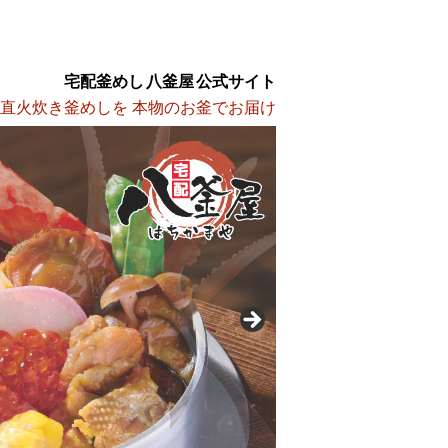
宅配釜めし 八釜屋 公式サイト
 直火炊き釜めしを 本物のお釜でお届け