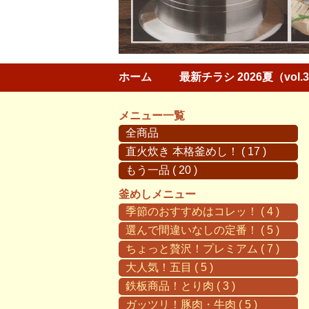
ホーム
最新チラシ 2026夏（vol.
メニュー一覧
全商品
直火炊き 本格釜めし！ ( 17 )
もう一品 ( 20 )
釜めしメニュー
季節のおすすめはコレッ！ ( 4 )
選んで間違いなしの定番！ ( 5 )
ちょっと贅沢！プレミアム ( 7 )
大人気！五目 ( 5 )
鉄板商品！とり肉 ( 3 )
ガッツリ！豚肉・牛肉 ( 5 )