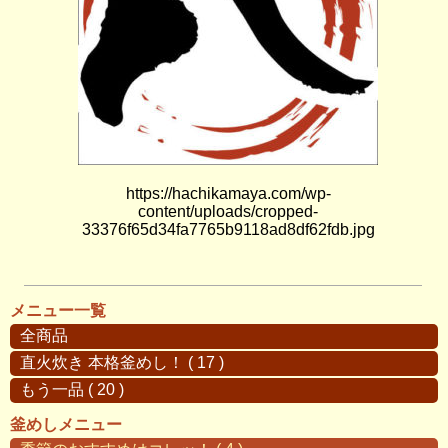
https://hachikamaya.com/wp-
content/uploads/cropped-
33376f65d34fa7765b9118ad8df62fdb.jpg
メニュー一覧
全商品
直火炊き 本格釜めし！ ( 17 )
もう一品 ( 20 )
釜めしメニュー