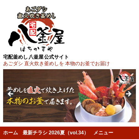
宅配釜めし 八釜屋 公式サイト
あごダシ 直火炊き釜めしを 本物のお釜でお届け
ホーム
最新チラシ 2026夏（vol.34）
メニュー