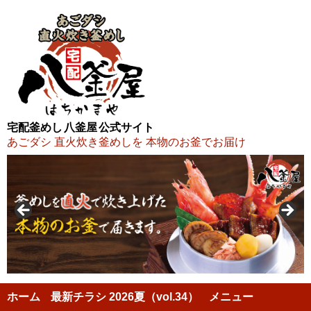
宅配釜めし 八釜屋 公式サイト
あごダシ 直火炊き釜めしを 本物のお釜でお届け
ホーム
最新チラシ 2026夏（vol.34）
メニュー