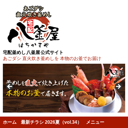
宅配釜めし 八釜屋 公式サイト
あごダシ 直火炊き釜めしを 本物のお釜でお届け
ホーム
最新チラシ 2026夏（vol.34）
メニュー