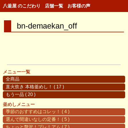
八釜屋 のこだわり
店舗一覧
お客様の声
bn-demaekan_off
メニュー一覧
全商品
直火炊き 本格釜めし！ ( 17 )
もう一品 ( 20 )
釜めしメニュー
季節のおすすめはコレッ！ ( 4 )
選んで間違いなしの定番！ ( 5 )
ちょっと贅沢！プレミアム ( 7 )