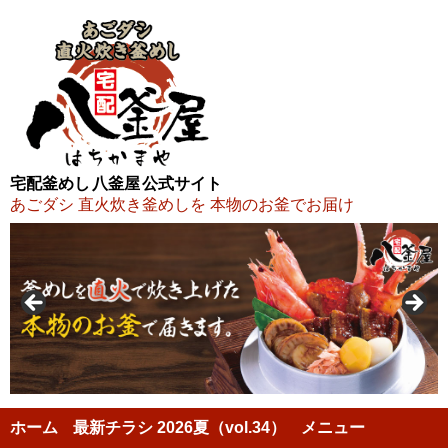
宅配釜めし 八釜屋 公式サイト
あごダシ 直火炊き釜めしを 本物のお釜でお届け
ホーム
最新チラシ 2026夏（vol.34）
メニュー