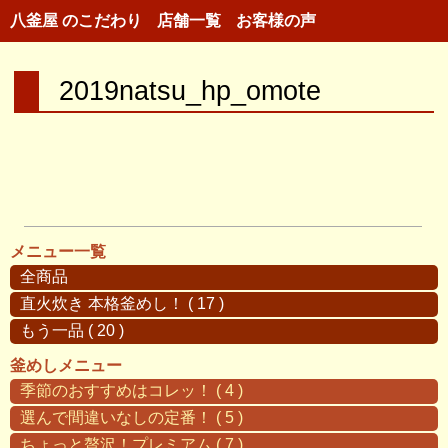
八釜屋 のこだわり
店舗一覧
お客様の声
2019natsu_hp_omote
メニュー一覧
全商品
直火炊き 本格釜めし！ ( 17 )
もう一品 ( 20 )
釜めしメニュー
季節のおすすめはコレッ！ ( 4 )
選んで間違いなしの定番！ ( 5 )
ちょっと贅沢！プレミアム ( 7 )