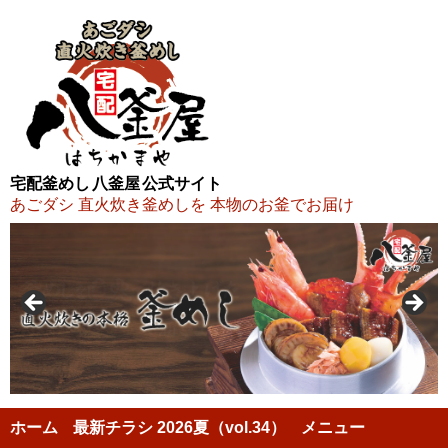
宅配釜めし 八釜屋 公式サイト
あごダシ 直火炊き釜めしを 本物のお釜でお届け
ホーム
最新チラシ 2026夏（vol.34）
メニュー