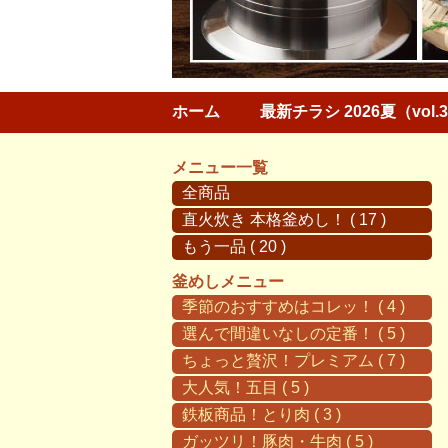
ホーム
最新チラシ 2026夏（vol.
メニュー一覧
全商品
直火炊き 本格釜めし！ ( 17 )
もう一品 ( 20 )
釜めしメニュー
季節のおすすめはコレッ！ ( 4 )
選んで間違いなしの定番！ ( 5 )
ちょっと贅沢！プレミアム ( 7 )
大人気！五目 ( 5 )
鉄板商品！とり肉 ( 3 )
ガッツリ！豚肉・牛肉 ( 5 )