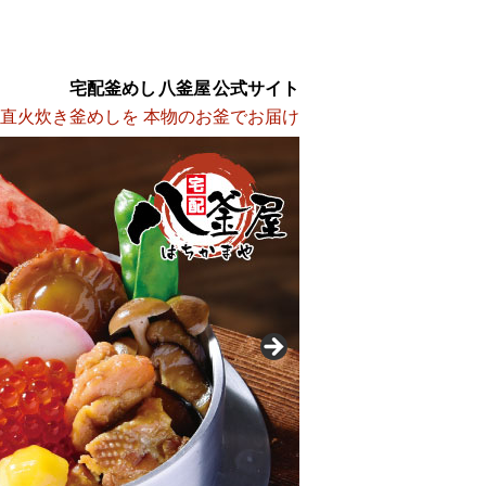
宅配釜めし 八釜屋 公式サイト
 直火炊き釜めしを 本物のお釜でお届け