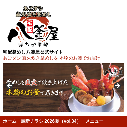
宅配釜めし 八釜屋 公式サイト
あごダシ 直火炊き釜めしを 本物のお釜でお届け
ホーム
最新チラシ 2026夏（vol.34）
メニュー